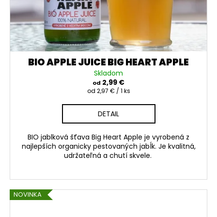
BIO APPLE JUICE BIG HEART APPLE
Skladom
2,99 €
od
Jednotková
od 2,97 € / 1 ks
cena:
DETAIL
BIO jablková šťava Big Heart Apple je vyrobená z
najlepších organicky pestovaných jabĺk. Je kvalitná,
udržateľná a chutí skvele.
NOVINKA