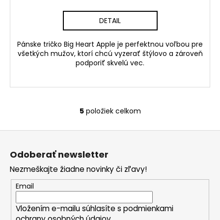
DETAIL
Pánske tričko Big Heart Apple je perfektnou voľbou pre
všetkých mužov, ktorí chcú vyzerať štýlovo a zároveň
podporiť skvelú vec.
5
položiek celkom
O
v
Z
l
á
á
Odoberať newsletter
d
p
a
Nezmeškajte žiadne novinky či zľavy!
ä
c
t
Email
i
i
e
Vložením e-mailu súhlasíte s
podmienkami
e
p
ochrany osobných údajov