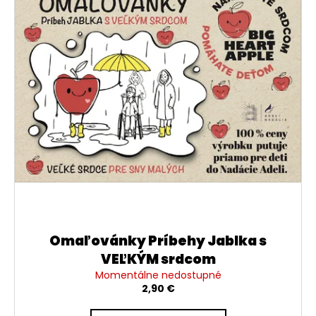
i
á
s
j
p
s
r
ť
o
?
d
u
k
t
o
HĽADAŤ
v
O
d
Omaľovánky Príbehy Jablka s
p
VEĽKÝM srdcom
o
Momentálne nedostupné
r
2,90 €
ú