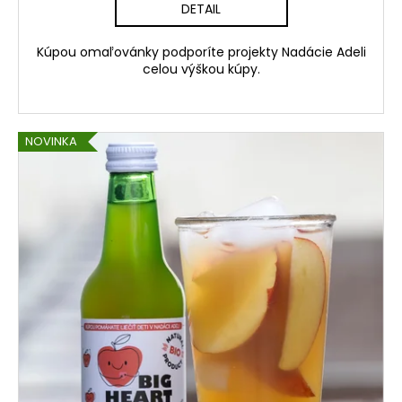
č
DETAIL
a
m
Kúpou omaľovánky podporíte projekty Nadácie Adeli
e
celou výškou kúpy.
NOVINKA