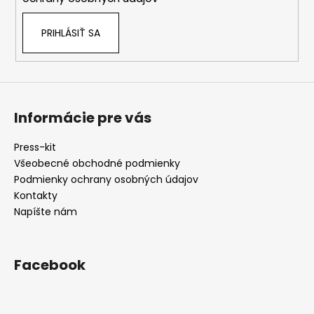
r
v
PRIHLÁSIŤ SA
k
y
v
ý
p
i
Informácie pre vás
s
u
Press-kit
Všeobecné obchodné podmienky
Podmienky ochrany osobných údajov
Kontakty
Napíšte nám
Facebook