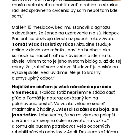
musím veľmi veľa rehabilitovať, a robím to strašne
rád. Bez správneho cvičenia by som nebol tam kde
som.“
Mal len 10 mesiacov, keď
mu stanovili diagnózu
s dovetkom, že šance na uzdravenie nie sú. Naopak.
Pacienti sa dožívajú dvoch až piatich rokov života...
Tomáš však štatistiky rúca!
Aktuálne študuje
online v deviatom ročníku, baví ho hudba – ako
samouk sa naučil hrať na klávesoch a ide mu to
skvele.
Okrem toho je jeho svetom biológia, až do tej
miery, že „zatiaľ som v stave študovať ju neskôr na
vysokej škole. Veď uvidíme. Ale je to krásny
a zmysluplný odbor.“
Najbližším cieľom je však náročná operácia
v Nemecku
, skolióza totiž nepríjemne stláča časť
pľúc a Tomáš je nateraz odkázaný len na
polohovaciu posteľ. Vo vozíku zvládne sedieť
maximálne 2 hodiny.
„Všetci sa zákroku boja, ale
ja sa teším.
Lebo verím, že sa mi výrazne polepší
a vrátim sa k svojmu čulému životu na vozíku.“
K tomu ale budem potrebovať veľa odborných
rehabilitačných pobytov v Adeli. Ďakujem každému,