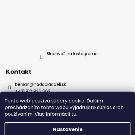
Sledovať na Instagrame
Kontakt
benian
@
nadaciaadeli.sk
+421 910 926 662
bigheartapple
Tento web používa súbory cookie. Ďalším
big_heart_apple
prechádzaním tohto webu vyjadrujete súhlas s ich
bigheartapple
používaním. Viac informácií
tu
.
@big.heart.apple
Nastavenie
Vytvoril Shoptet