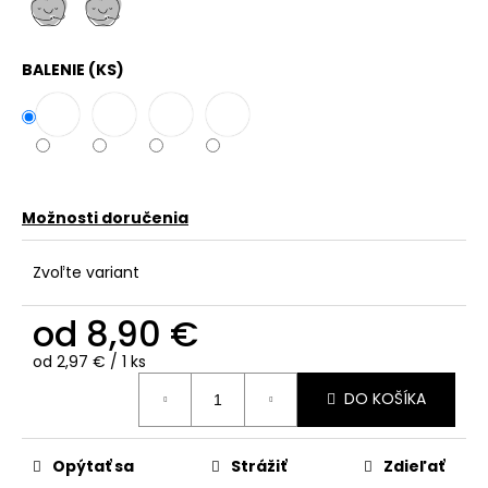
č
a
m
BALENIE (KS)
e
Možnosti doručenia
Zvoľte variant
od
8,90 €
Jednotková
od 2,97 € / 1 ks
cena:
DO KOŠÍKA
Opýtať sa
Strážiť
Zdieľať