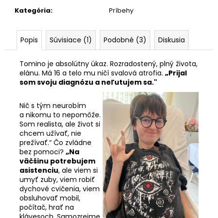
Kategória
:
Príbehy
Popis
Súvisiace (1)
Podobné (3)
Diskusia
Tomino je absolútny úkaz. Rozradostený, plný života,
elánu. Má 16 a telo mu ničí svalová atrofia.
„Prijal
som svoju diagnózu a neľutujem sa."
Nič s tým neurobím
a nikomu to nepomôže.
Som
realista, ale život si
chcem užívať, nie
prežívať.“ Čo zvládne
bez pomoci?
„Na
väčšinu potrebujem
asistenciu
, ale viem si
umyť zuby, viem robiť
dychové cvičenia, viem
obsluhovať mobil,
počítač, hrať na
klávesoch. Samozrejme,