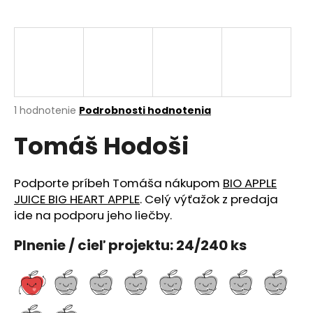
á
j
s
ť
?
Priemerné
1 hodnotenie
Podrobnosti hodnotenia
hodnotenie
Tomáš Hodoši
produktu
je
HĽADAŤ
5,0
z
Podporte príbeh Tomáša nákupom
BIO APPLE
5
JUICE BIG HEART APPLE
. Celý výťažok z predaja
hviezdičiek.
ide na podporu jeho liečby.
O
d
Plnenie / cieľ projektu: 24/240 ks
p
o
r
ú