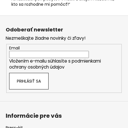
kto sa rozhodne mi pomôcť!“
Z
á
Odoberať newsletter
p
Nezmeškajte žiadne novinky či zľavy!
ä
t
Email
i
Vložením e-mailu súhlasíte s
podmienkami
e
ochrany osobných údajov
PRIHLÁSIŤ SA
Informácie pre vás
Press-kit